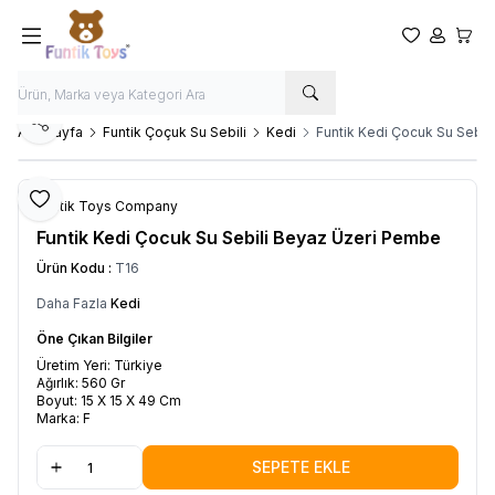
Favorilerim
Hesabım
Sepet
Paylaş
Ana Sayfa
Funtik Çoçuk Su Sebili
Kedi
Funtik Kedi Çocuk Su Sebil
Favoriye Ekle
Funtik Toys Company
Funtik Kedi Çocuk Su Sebili Beyaz Üzeri Pembe
Ürün Kodu :
T16
Daha Fazla
Kedi
Öne Çıkan Bilgiler
Üretim Yeri: Türkiye
Ağırlık: 560 Gr
Boyut: 15 X 15 X 49 Cm
Marka: F
SEPETE EKLE