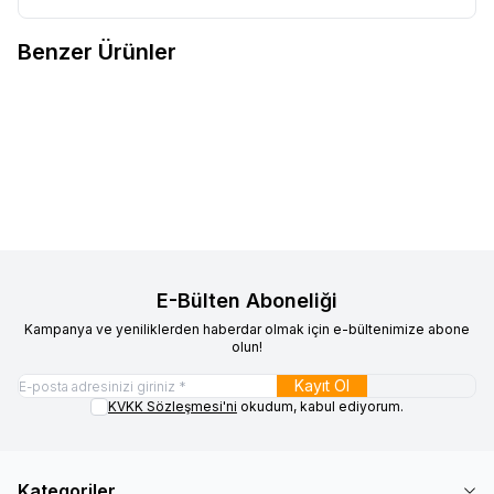
Benzer Ürünler
Funtik Toys Company
Funtik
Funtik Toys Company
Funtik
Yeni
Yeni
Favorilere Ekle
Favorilere Ekle
Kedi Çocuk Su Sebili Beyaz
Kedi Çocuk Su Sebili Pembe
Üzeri Mavi
1.500,00
TL
1.500,00
TL
E-Bülten Aboneliği
Kampanya ve yeniliklerden haberdar olmak için e-bültenimize abone
olun!
Kayıt Ol
KVKK Sözleşmesi'ni
okudum, kabul ediyorum.
Kategoriler