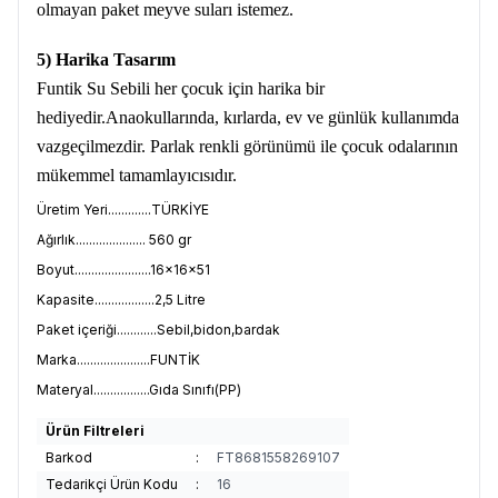
olmayan paket meyve suları istemez.
5) Harika Tasarım
Funtik Su Sebili her çocuk için harika bir
hediyedir.Anaokullarında, kırlarda, ev ve günlük kullanımda
vazgeçilmezdir. Parlak renkli görünümü ile çocuk odalarının
mükemmel tamamlayıcısıdır.
Üretim Yeri.............TÜRKİYE
Ağırlık..................... 560 gr
Boyut.......................16×16×51
Kapasite..................2,5 Litre
Paket içeriği............Sebil,bidon,bardak
Marka......................FUNTİK
Materyal.................Gıda Sınıfı(PP)
Ürün Filtreleri
Barkod
:
FT8681558269107
Tedarikçi Ürün Kodu
:
16